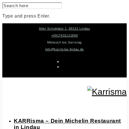
SEARCH
FOR:
Type and press Enter.
Skip
Alter Schulplatz 1, 88131 Lindau
to
content
+4917631121890
Mittwoch bis Samstag
info@karrisma-lindau.de
instagram
facebook-
f
KARRisma – Dein Michelin Restaurant
in Lindau