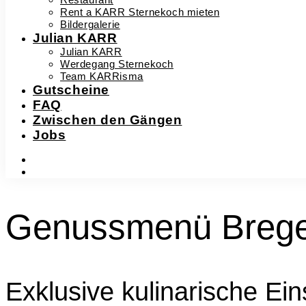
Rent a KARR Sternekoch mieten
Bildergalerie
Julian KARR
Julian KARR
Werdegang Sternekoch
Team KARRisma
Gutscheine
FAQ
Zwischen den Gängen
Jobs
instagram
facebook-
f
Genussmenü Bregen
Exklusive kulinarische Ein