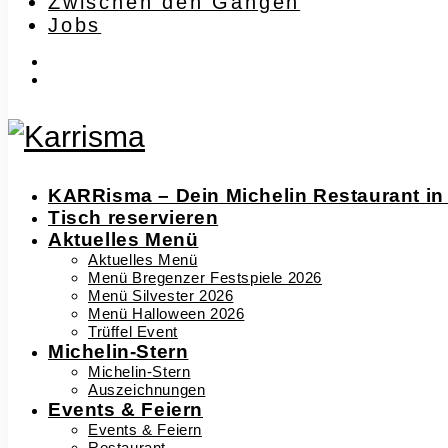
Zwischen den Gängen
Jobs
instagram
facebook-
f
KARRisma – Dein Michelin Restaurant in
Tisch reservieren
Aktuelles Menü
Aktuelles Menü
Menü Bregenzer Festspiele 2026
Menü Silvester 2026
Menü Halloween 2026
Trüffel Event
Michelin-Stern
Michelin-Stern
Auszeichnungen
Events & Feiern
Events & Feiern
Restaurant