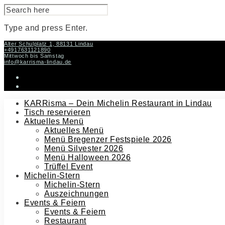
SEARCH
FOR:
Type and press Enter.
Skip
Alter Schulplatz 1, 88131 Lindau
+4917631121890
to
Mittwoch bis Samstag
content
info@karrisma-lindau.de
instagram
facebook-
f
KARRisma – Dein Michelin Restaurant in Lindau
Tisch reservieren
Aktuelles Menü
Aktuelles Menü
Menü Bregenzer Festspiele 2026
Menü Silvester 2026
Menü Halloween 2026
Trüffel Event
Michelin-Stern
Michelin-Stern
Auszeichnungen
Events & Feiern
Events & Feiern
Restaurant