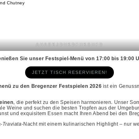
und Chutney
AHASKJDHKDFHKSHFD
nießen Sie unser Festspiel-Menü von 17:00 bis 19:00 
JETZT TISCH RESERVIEREN!
enü zu den Bregenzer Festspielen 2026
ist ein Genussm
einen
, die perfekt zu den Speisen harmonieren. Unser So
kale Weine und suchen die besten Tropfen aus der Umgeb
unst und exquisitem Essen macht Ihren Abend bei den Breg
-Traviata
-Nacht
mit einem kulinarischen Highlight – nur 