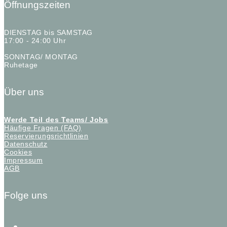
Öffnungszeiten
DIENSTAG bis SAMSTAG
17:00 - 24:00 Uhr
SONNTAG/ MONTAG
Ruhetage
Über uns
Werde Teil des Teams/ Jobs
Häufige Fragen (FAQ)
Reservierungsrichtlinien
Datenschutz
Cookies
Impressum
AGB
Folge uns
instagram