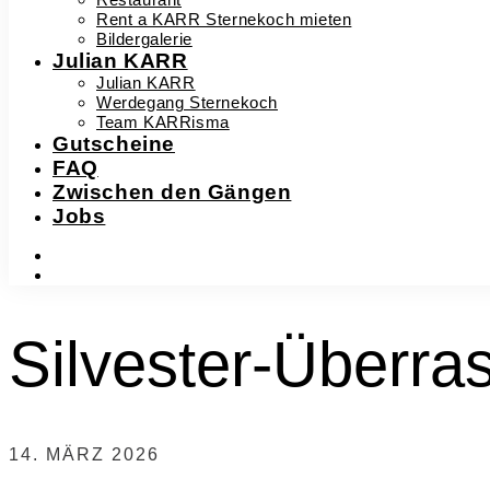
Rent a KARR Sternekoch mieten
Bildergalerie
Julian KARR
Julian KARR
Werdegang Sternekoch
Team KARRisma
Gutscheine
FAQ
Zwischen den Gängen
Jobs
instagram
facebook-
f
Silvester-Überra
14. MÄRZ 2026