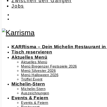
Zwischen den Gängen
Jobs
instagram
facebook-
f
KARRisma – Dein Michelin Restaurant in
Tisch reservieren
Aktuelles Menü
Aktuelles Menü
Menü Bregenzer Festspiele 2026
Menü Silvester 2026
Menü Halloween 2026
Trüffel Event
Michelin-Stern
Michelin-Stern
Auszeichnungen
Events & Feiern
Events & Feiern
Restaurant