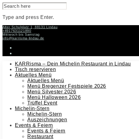
SEARCH
FOR:
Type and press Enter.
Skip
Alter Schulplatz 1, 88131 Lindau
+4917631121890
to
Mittwoch bis Samstag
content
info@karrisma-lindau.de
instagram
facebook-
f
KARRisma – Dein Michelin Restaurant in Lindau
Tisch reservieren
Aktuelles Menü
Aktuelles Menü
Menü Bregenzer Festspiele 2026
Menü Silvester 2026
Menü Halloween 2026
Trüffel Event
Michelin-Stern
Michelin-Stern
Auszeichnungen
Events & Feiern
Events & Feiern
Restaurant