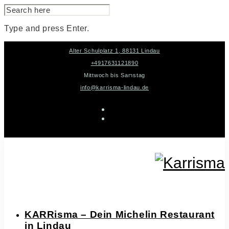
SEARCH
FOR:
Type and press Enter.
Skip
Alter Schulplatz 1, 88131 Lindau
to
content
+4917631121890
Mittwoch bis Samstag
info@karrisma-lindau.de
instagram
facebook-
f
KARRisma – Dein Michelin Restaurant
in Lindau