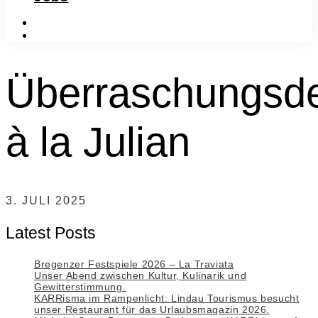
instagram
facebook-
f
Überraschungsde
à la Julian
3. JULI 2025
Latest Posts
Bregenzer Festspiele 2026 – La Traviata
Unser Abend zwischen Kultur, Kulinarik und
Gewitterstimmung.
KARRisma im Rampenlicht: Lindau Tourismus besucht
unser Restaurant für das Urlaubsmagazin 2026.