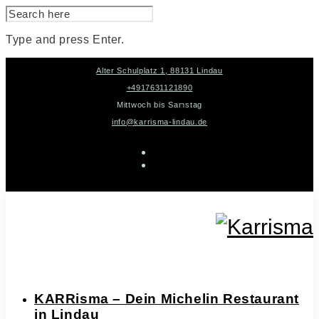
SEARCH
FOR:
Type and press Enter.
Skip
Alter Schulplatz 1, 88131 Lindau
to
content
+4917631121890
Mittwoch bis Samstag
info@karrisma-lindau.de
instagram
facebook-
f
KARRisma – Dein Michelin Restaurant
in Lindau