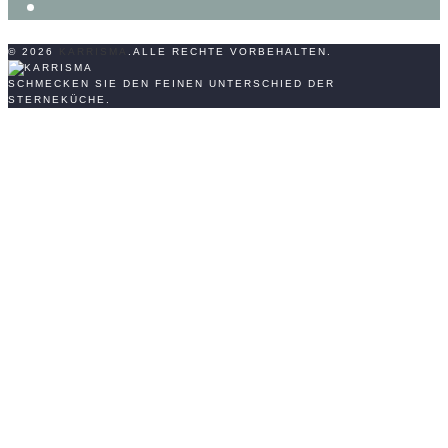
facebook-
f
© 2026
KARRISMA
.ALLE RECHTE VORBEHALTEN.
SCHMECKEN SIE DEN FEINEN UNTERSCHIED DER
STERNEKÜCHE.