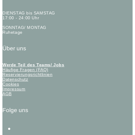
DIENSTAG bis SAMSTAG
17:00 - 24:00 Uhr
SONNTAG/ MONTAG
Ruhetage
Über uns
Werde Teil des Teams/ Jobs
Häufige Fragen (FAQ)
Reservierungsrichtlinien
Datenschutz
Cookies
Impressum
AGB
Folge uns
instagram