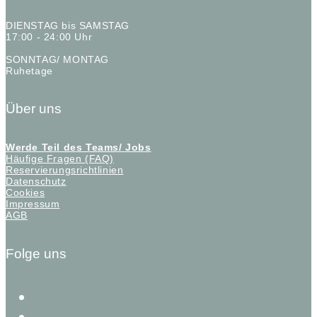
DIENSTAG bis SAMSTAG
17:00 - 24:00 Uhr
SONNTAG/ MONTAG
Ruhetage
Über uns
Werde Teil des Teams/ Jobs
Häufige Fragen (FAQ)
Reservierungsrichtlinien
Datenschutz
Cookies
Impressum
AGB
Folge uns
instagram
facebook-