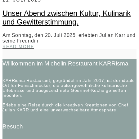
LA
TRAVIATA
Unser Abend zwischen Kultur, Kulinarik
und Gewitterstimmung.
Am Sonntag, den 20. Juli 2025, erlebten Julian Karr und
seine Freundin
UNSER
READ MORE
ABEND
ZWISCHEN
KULTUR,
Willkommen im Michelin Restaurant KARRisma
KULINARIK
UND
GEWITTERSTIMMUNG.
KARRisma Restaurant, gegründet im Jahr 2017, ist der ideale
Ort für Feinschmecker, die außergewöhnliche kulinarische
Erlebnisse und ausgezeichnete Gourmet-Küche genießen
möchten.
Erlebe eine Reise durch die kreativen Kreationen von Chef
Julian KARR und eine unverwechselbare Atmosphäre.
Besuch