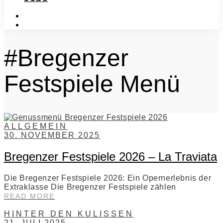
instagram
facebook-
f
#Bregenzer
Festspiele Menü
ALLGEMEIN
30. NOVEMBER 2025
Bregenzer Festspiele 2026 – La Traviata
Die Bregenzer Festspiele 2026: Ein Opernerlebnis der
Extraklasse Die Bregenzer Festspiele zählen
BREGENZER
READ MORE
FESTSPIELE
2026
HINTER DEN KULISSEN
–
21. JULI 2025