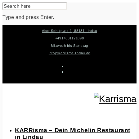
SEARCH
FOR:
Type and press Enter.
Skip
Alter Schulplatz 1, 88131 Lindau
to
content
+4917631121890
Mittwoch bis Samstag
info@karrisma-lindau.de
instagram
facebook-
f
KARRisma – Dein Michelin Restaurant
in Lindau